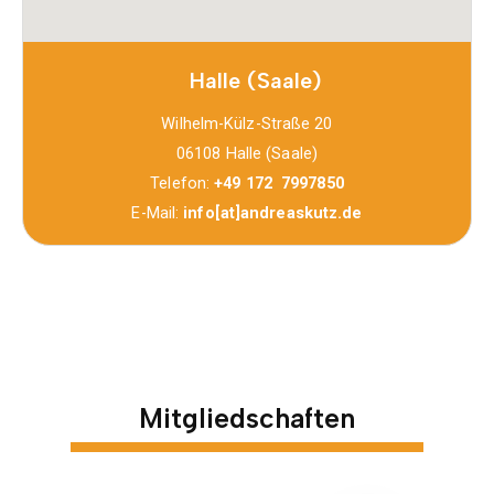
Halle (Saale)
Wilhelm-Külz-Straße 20
06108 Halle (Saale)
Telefon:
+49 172 7997850
E-Mail:
info[at]andreaskutz.de
Mitgliedschaften